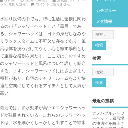
Erardo
2024年6月9日
お風呂
,
シャワーヘ
ッド
,
水回り設備
コメントはありません
カテゴリー
水回り設備の中でも、特に生活に密接に関わ
メタ情報
るのが「シャワーヘッド」と「風呂」であ
る。
シャワーヘッドは、日々の身だしなみや
リラックスタイムに不可欠な存在であり、風
呂は体を洗うだけでなく、心も癒す場所とし
て重要な役割を果たす。ここでは、おすすめ
検索
のシャワーヘッドと風呂について詳しく紹介
する。まず、シャワーヘッドにはさまざまな
種類があり、自宅のシャワールームをより快
適な空間にしてくれるアイテムとして人気が
高い。
最近の投稿
最近では、節水効果が高いエコシャワーヘッ
ナノバブルシャワ
ドが注目されている。これらのシャワーヘッ
ーヘッド：風呂場
ドは、水を細かくしっかりと出すことで節水
の快適性を向上さ