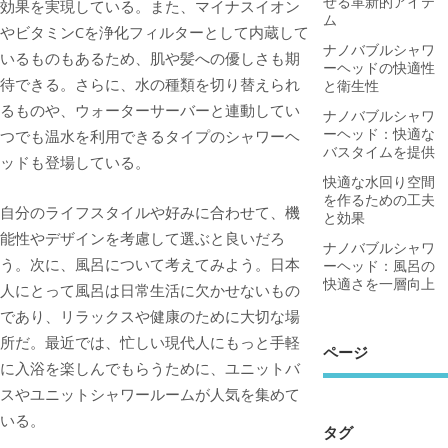
せる革新的アイテ
効果を実現している。また、マイナスイオン
ム
やビタミンCを浄化フィルターとして内蔵して
ナノバブルシャワ
いるものもあるため、肌や髪への優しさも期
ーヘッドの快適性
待できる。さらに、水の種類を切り替えられ
と衛生性
るものや、ウォーターサーバーと連動してい
ナノバブルシャワ
ーヘッド：快適な
つでも温水を利用できるタイプのシャワーヘ
バスタイムを提供
ッドも登場している。
快適な水回り空間
を作るための工夫
自分のライフスタイルや好みに合わせて、機
と効果
能性やデザインを考慮して選ぶと良いだろ
ナノバブルシャワ
う。次に、風呂について考えてみよう。日本
ーヘッド：風呂の
快適さを一層向上
人にとって風呂は日常生活に欠かせないもの
であり、リラックスや健康のために大切な場
所だ。最近では、忙しい現代人にもっと手軽
ページ
に入浴を楽しんでもらうために、ユニットバ
スやユニットシャワールームが人気を集めて
いる。
タグ